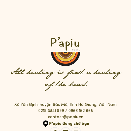
All healing is first a healing
of the heart
Xã Yên Định, huyện Bắc Mê, tỉnh Hà Giang, Việt Nam
0219 3841 999
/
0966 152 668
contact@papiu.vn
P’apiu đang chờ bạn