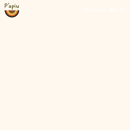
ĐẶT PHÒNG
VI