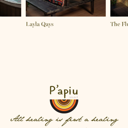
Layla Qays
The Fluf
All healing is first a healing