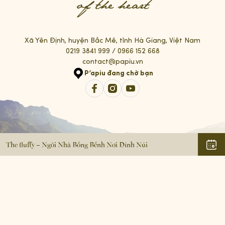
of the heart
Xã Yên Định, huyện Bắc Mê, tỉnh Hà Giang, Việt Nam
0219 3841 999
/
0966 152 668
contact@papiu.vn
P’apiu đang chờ bạn
The fluffy – Ngôi Nhà Bồng Bềnh Nơi Đỉnh Núi
© All Rights Reserved