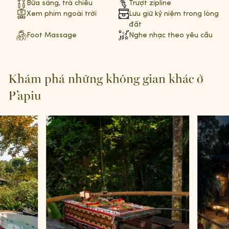
Bữa sáng, trà chiều
Trượt zipline
Xem phim ngoài trời
Lưu giữ kỷ niệm trong lòng
đất
Foot Massage
Nghe nhạc theo yêu cầu
Khám phá những không gian khác ở
P’apiu