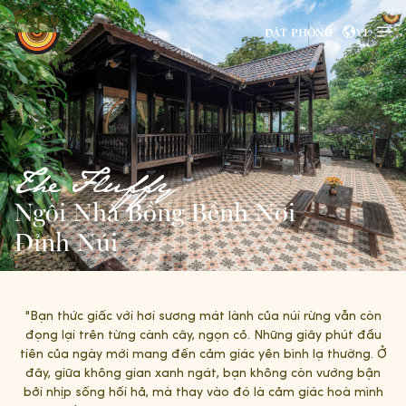
ĐẶT PHÒNG
VI
The Fluffy
Ngôi Nhà Bồng Bềnh Nơi
Đỉnh Núi
"Bạn thức giấc với hơi sương mát lành của núi rừng vẫn còn
đọng lại trên từng cành cây, ngọn cỏ. Những giây phút đầu
tiên của ngày mới mang đến cảm giác yên bình lạ thường. Ở
đây, giữa không gian xanh ngát, bạn không còn vướng bận
bởi nhịp sống hối hả, mà thay vào đó là cảm giác hoà mình