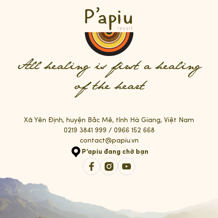
All healing is first a healing
of the heart
Xã Yên Định, huyện Bắc Mê, tỉnh Hà Giang, Việt Nam
0219 3841 999
/
0966 152 668
contact@papiu.vn
P’apiu đang chờ bạn