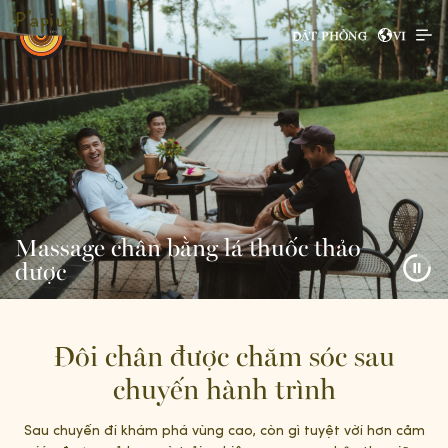
ĐẶT PHÒNG
VI
Massage chân bằng lá thuốc thảo
dược
Đôi chân được chăm sóc sau
chuyến hành trình
Sau chuyến đi khám phá vùng cao, còn gì tuyệt vời hơn cảm